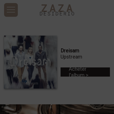
Dreisam
Upstream
Acheter
l'album >