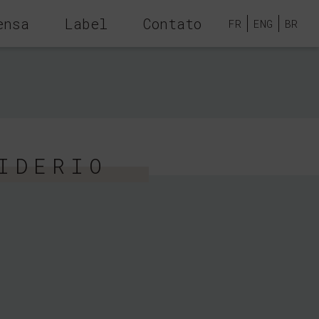
ensa
Label
Contato
FR
ENG
BR
IDERIO