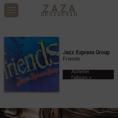
Jazz Express Group
Friends
Acheter
l'album >