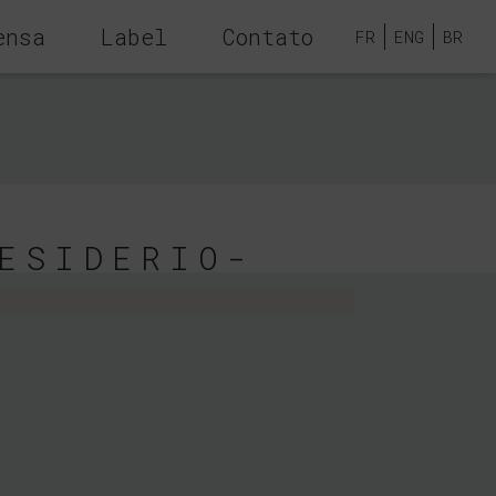
ensa
Label
Contato
FR
ENG
BR
ESIDERIO-