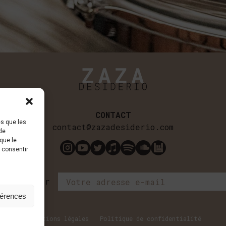
CONTACT
es que les
contact@zazadesiderio.com
de
que le
s consentir
 newsletter
férences
Mentions légales
Politique de confidentialité