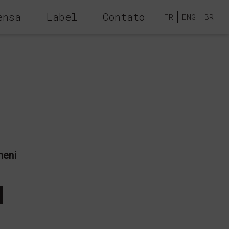
ensa
Label
Contato
FR
ENG
BR
meni